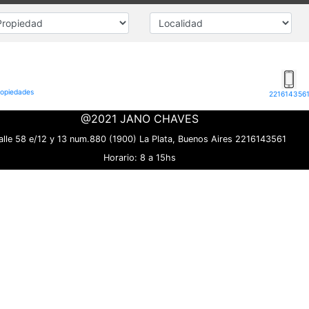
opiedades
221614356
@2021 JANO CHAVES
alle 58 e/12 y 13 num.880 (1900) La Plata, Buenos Aires 2216143561
Horario: 8 a 15hs